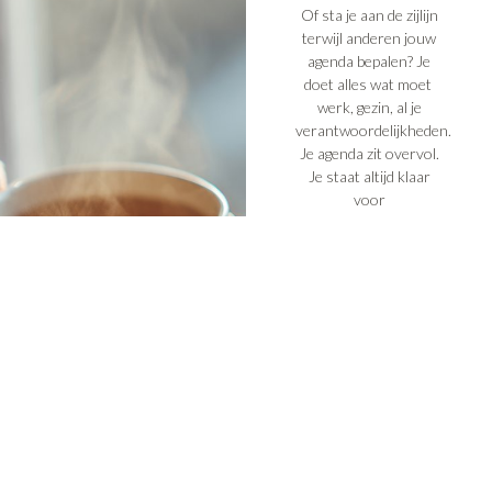
Of sta je aan de zijlijn
terwijl anderen jouw
agenda bepalen? Je
doet alles wat moet
werk, gezin, al je
verantwoordelijkheden.
Je agenda zit overvol.
Je staat altijd klaar
voor
iedereen . Maar
vergeet jezelf. Je zegt
ja terwijl je nee voelt.
Je houdt alles
draaiende
maar wie houdt jou
draaiende? En ergens
diep van binnen
fluistert een
stemmetje: “Is dit
het nu?”